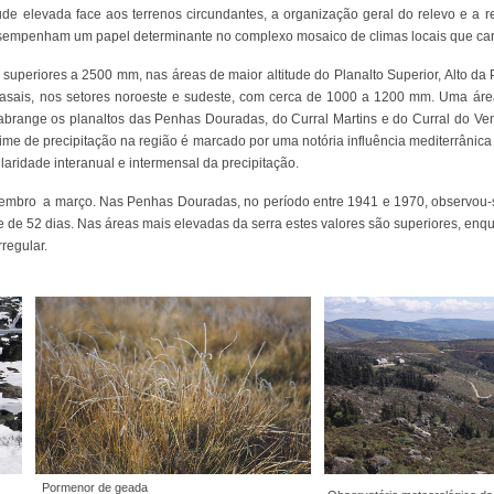
titude elevada face aos terrenos circundantes, a organização geral do relevo e a r
esempenham um papel determinante no complexo mosaico de climas locais que cara
 superiores a 2500 mm, nas áreas de maior altitude do Planalto Superior, Alto d
asais, nos setores noroeste e sudeste, com cerca de 1000 a 1200 mm. Uma área s
abrange os planaltos das Penhas Douradas, do Curral Martins e do Curral do Ve
ime de precipitação na região é marcado por uma notória influência mediterrânic
aridade interanual e intermensal da precipitação.
zembro a março. Nas Penhas Douradas, no período entre 1941 e 1970, observou
 de 52 dias. Nas áreas mais elevadas da serra estes valores são superiores, en
regular.
Pormenor de geada