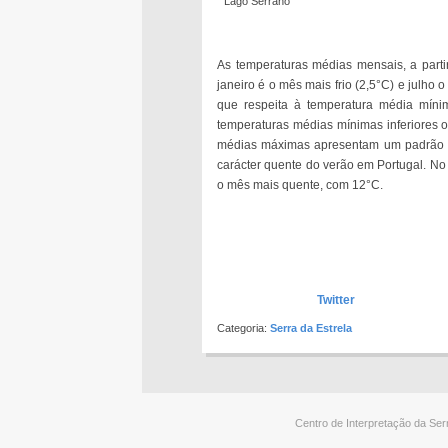
Lago Serrano
As temperaturas médias mensais, a parti
janeiro é o mês mais frio (2,5°C) e julho
que respeita à temperatura média mínim
temperaturas médias mínimas inferiores 
médias máximas apresentam um padrão té
carácter quente do verão em Portugal. No 
o mês mais quente, com 12°C.
Twitter
Categoria:
Serra da Estrela
Centro de Interpretação da Ser