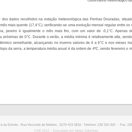
Observatório meteorológico d
r dos dados recolhidos na estação meteorológica das Penhas Douradas, situad
 o mês mais quente (17,4°C), verificando-se uma evolução mensal regular entre o
a, janeiro é igualmente o mês mais frio, com um valor de -0,1°C. Apenas d
ou próximas de 0°C. Durante o verão, a média mínima é relativamente alta, send
rmico semelhante, alcançando no inverno valores de 4 a 6°C e nos meses ma
topo da serra, a temperatura média anual é da ordem de 4ºC, sendo fevereiro o mê
ra da Estrela - Rua Visconde de Molelos, 6270-423 SEIA - Telefone: 238 320 300 - Fax: 238
CISE 2012 - Executado por Ideias Soberbas