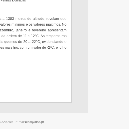
a Penhas Douradas
a a 1383 metros de altitude, revelam que
s valores mínimos e os valores máximos. No
ezembro, janeiro e fevereiro apresentam
o da ordem de 11 a 12°C. As temperaturas
is quentes de 20 a 22°C, evidenciando o
s mais frio, com um valor de -2ºC, e julho
 320 309 - E-mail:
cise@cise.pt