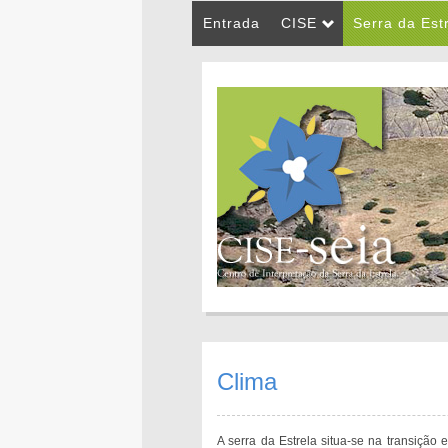
Entrada
CISE
Serra da Est
Clima
A serra da Estrela situa-se na transiçã