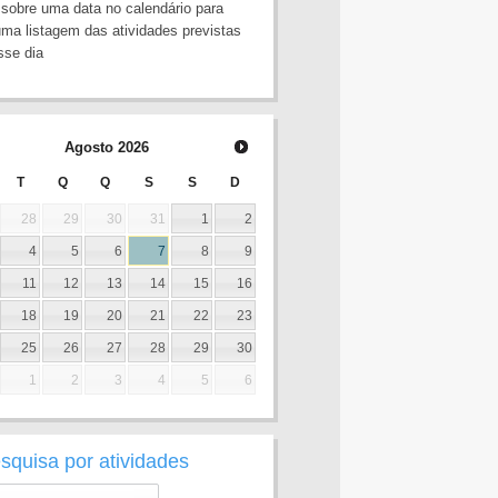
 sobre uma data no calendário para
uma listagem das atividades previstas
sse dia
Agosto
2026
T
Q
Q
S
S
D
28
29
30
31
1
2
4
5
6
7
8
9
11
12
13
14
15
16
18
19
20
21
22
23
25
26
27
28
29
30
1
2
3
4
5
6
squisa por atividades