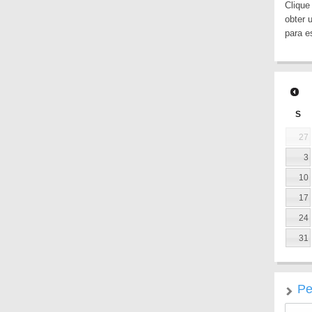
Clique
obter 
para e
S
27
3
10
17
24
31
Pe